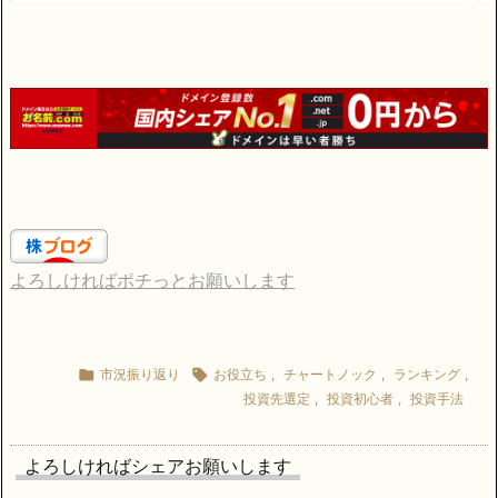
よろしければポチっとお願いします

市況振り返り

お役立ち
,
チャートノック
,
ランキング
,
投資先選定
,
投資初心者
,
投資手法
よろしければシェアお願いします