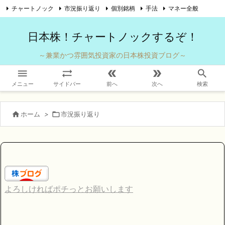
チャートノック
市況振り返り
個別銘柄
手法
マネー全般

自己紹介
お問い合わせ
Twitter
Feedly
RSS
日本株！チャートノックするぞ！
～兼業かつ雰囲気投資家の日本株投資ブログ～





メニュー
サイドバー
前へ
次へ
検索

ホーム
>

市況振り返り
よろしければポチっとお願いします