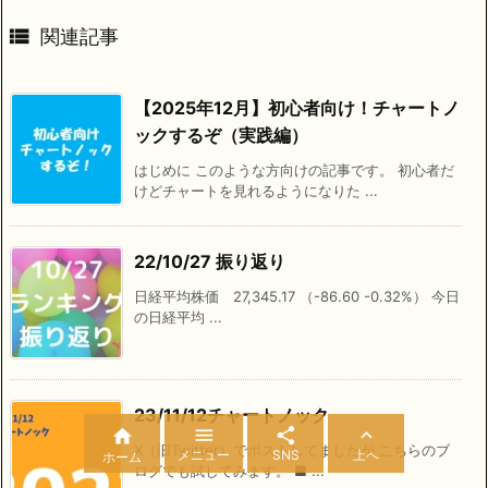

関連記事
【2025年12月】初心者向け！チャートノ
ックするぞ（実践編）
はじめに このような方向けの記事です。 初心者だ
けどチャートを見れるようになりた ...
22/10/27 振り返り
日経平均株価 27,345.17 （-86.60 -0.32%） 今日
の日経平均 ...
23/11/12チャートノック




X（旧Twitter）でポストしてましたが こちらのブ
メニュー
SNS
上へ
ホーム
ログでも試してみます。 ■ ...