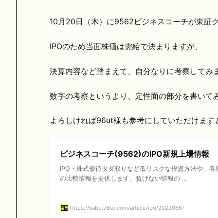
10月20日（木）に9562ビジネスコーチが東
IPOのため当面株価は需給で決まりますが、
決算内容など踏まえて、自分なりに考察してみ
数字の考察というより、定性面の部分を書いて
よろしければ96ut様も参考にしていただけます
ビジネスコーチ(9562)のIPO新規上場情報
IPO・株式優待タダ取りなど低リスクな投資方法や、各
の比較情報を提供します。負けない情報の ...
https://kabu.96ut.com/article/ipo/2022066/