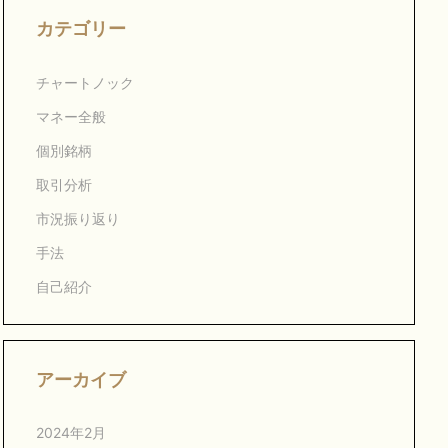
カテゴリー
チャートノック
マネー全般
個別銘柄
取引分析
市況振り返り
手法
自己紹介
アーカイブ
2024年2月