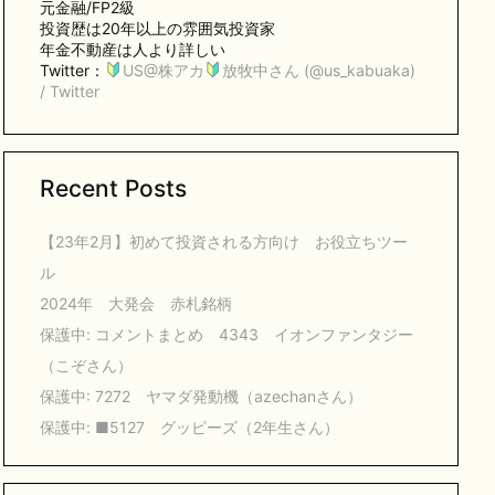
元金融/FP2級
投資歴は20年以上の雰囲気投資家
年金不動産は人より詳しい
Twitter：
US@株アカ
放牧中さん (@us_kabuaka)
/ Twitter
Recent Posts
【23年2月】初めて投資される方向け お役立ちツー
ル
2024年 大発会 赤札銘柄
保護中: コメントまとめ 4343 イオンファンタジー
（こぞさん）
保護中: 7272 ヤマダ発動機（azechanさん）
保護中: ■5127 グッピーズ（2年生さん）