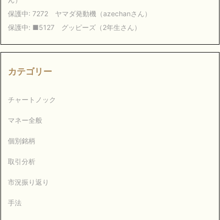
保護中: 7272 ヤマダ発動機（azechanさん）
保護中: ■5127 グッピーズ（2年生さん）
カテゴリー
チャートノック
マネー全般
個別銘柄
取引分析
市況振り返り
手法