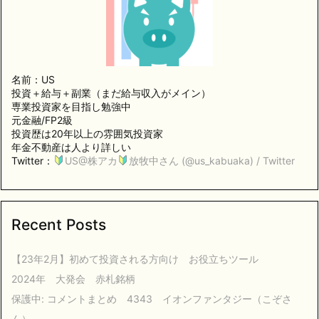
名前：US
投資＋給与＋副業（まだ給与収入がメイン）
専業投資家を目指し勉強中
元金融/FP2級
投資歴は20年以上の雰囲気投資家
年金不動産は人より詳しい
Twitter：
US@株アカ
放牧中さん (@us_kabuaka) / Twitter
Recent Posts
【23年2月】初めて投資される方向け お役立ちツール
2024年 大発会 赤札銘柄
保護中: コメントまとめ 4343 イオンファンタジー（こぞさ
ん）