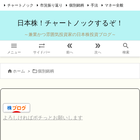
チャートノック
市況振り返り
個別銘柄
手法
マネー全般

自己紹介
お問い合わせ
Twitter
Feedly
RSS
日本株！チャートノックするぞ！
～兼業かつ雰囲気投資家の日本株投資ブログ～





メニュー
サイドバー
前へ
次へ
検索

ホーム
>

個別銘柄
よろしければポチっとお願いします