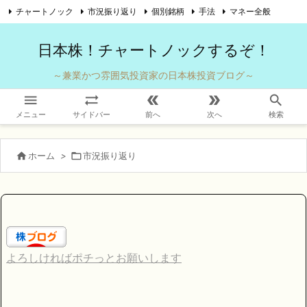
チャートノック
市況振り返り
個別銘柄
手法
マネー全般

自己紹介
お問い合わせ
Twitter
Feedly
RSS
日本株！チャートノックするぞ！
～兼業かつ雰囲気投資家の日本株投資ブログ～





メニュー
サイドバー
前へ
次へ
検索

ホーム
>

市況振り返り
よろしければポチっとお願いします