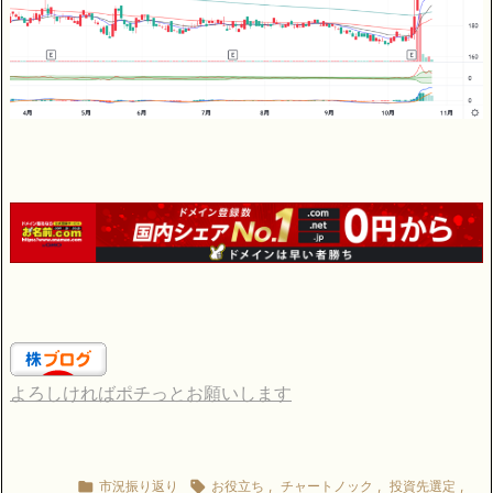
よろしければポチっとお願いします

市況振り返り

お役立ち
,
チャートノック
,
投資先選定
,