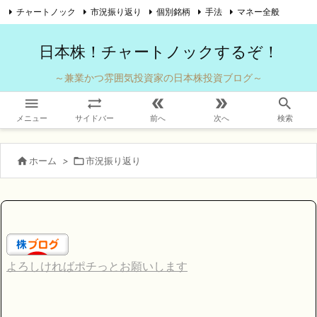
チャートノック
市況振り返り
個別銘柄
手法
マネー全般

自己紹介
お問い合わせ
Twitter
Feedly
RSS
日本株！チャートノックするぞ！
～兼業かつ雰囲気投資家の日本株投資ブログ～





メニュー
サイドバー
前へ
次へ
検索

ホーム
>

市況振り返り
よろしければポチっとお願いします