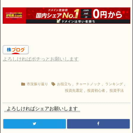
よろしければポチっとお願いします

市況振り返り

お役立ち
,
チャートノック
,
ランキング
,
投資先選定
,
投資初心者
,
投資手法
よろしければシェアお願いします