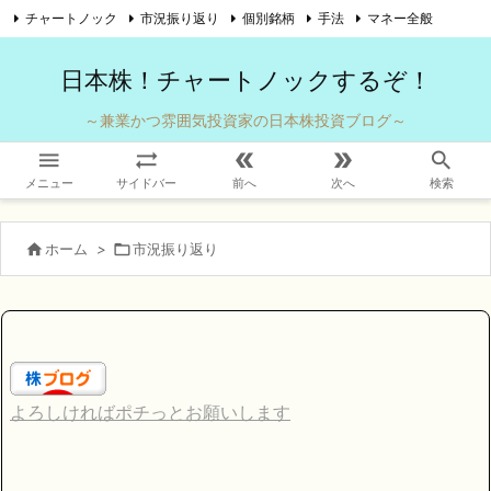
チャートノック
市況振り返り
個別銘柄
手法
マネー全般

自己紹介
お問い合わせ
Twitter
Feedly
RSS
日本株！チャートノックするぞ！
～兼業かつ雰囲気投資家の日本株投資ブログ～





メニュー
サイドバー
前へ
次へ
検索

ホーム
>

市況振り返り
よろしければポチっとお願いします