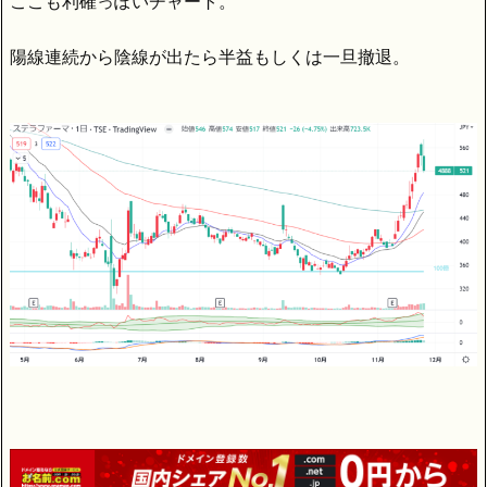
ここも利確っぽいチャート。
陽線連続から陰線が出たら半益もしくは一旦撤退。