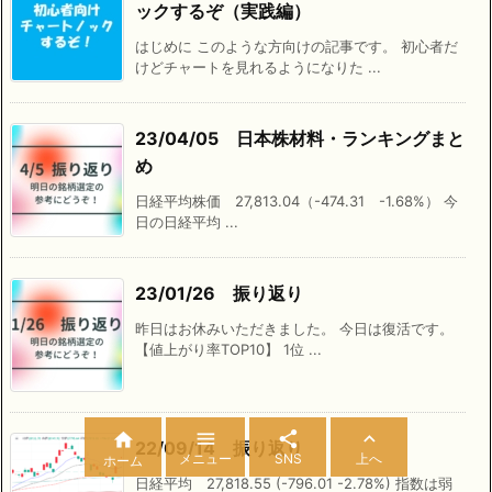
ックするぞ（実践編）
はじめに このような方向けの記事です。 初心者だ
けどチャートを見れるようになりた ...
23/04/05 日本株材料・ランキングまと
め
日経平均株価 27,813.04（-474.31 -1.68%） 今
日の日経平均 ...
23/01/26 振り返り
昨日はお休みいただきました。 今日は復活です。
【値上がり率TOP10】 1位 ...




22/09/14 振り返り
メニュー
SNS
上へ
ホーム
日経平均 27,818.55 (-796.01 -2.78%) 指数は弱