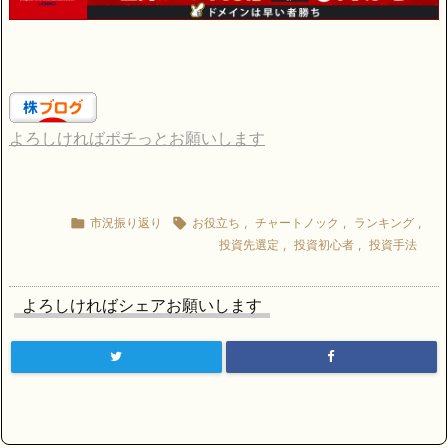
よろしければポチっとお願いします

市況振り返り

お役立ち
,
チャートノック
,
ランキング
,
投資先選定
,
投資初心者
,
投資手法
よろしければシェアお願いします