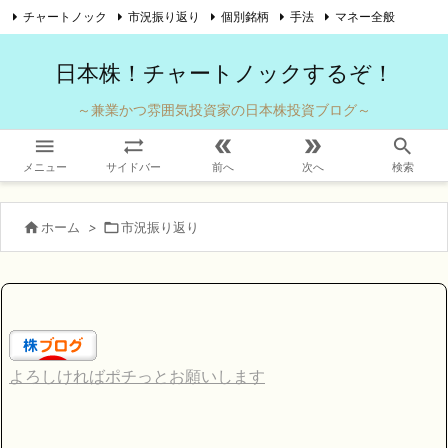
チャートノック
市況振り返り
個別銘柄
手法
マネー全般

自己紹介
お問い合わせ
Twitter
Feedly
RSS
日本株！チャートノックするぞ！
～兼業かつ雰囲気投資家の日本株投資ブログ～





メニュー
サイドバー
前へ
次へ
検索

ホーム
>

市況振り返り
よろしければポチっとお願いします