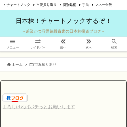
チャートノック
市況振り返り
個別銘柄
手法
マネー全般

自己紹介
お問い合わせ
Twitter
Feedly
RSS
日本株！チャートノックするぞ！
～兼業かつ雰囲気投資家の日本株投資ブログ～





メニュー
サイドバー
前へ
次へ
検索

ホーム
>

市況振り返り
よろしければポチっとお願いします