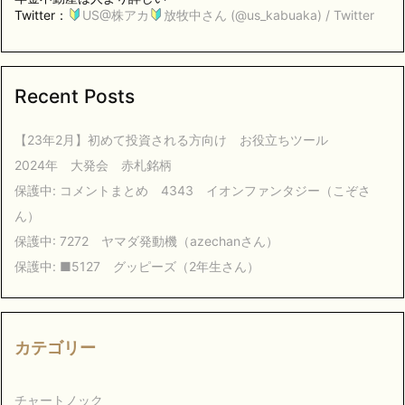
Twitter：
US@株アカ
放牧中さん (@us_kabuaka) / Twitter
Recent Posts
【23年2月】初めて投資される方向け お役立ちツール
2024年 大発会 赤札銘柄
保護中: コメントまとめ 4343 イオンファンタジー（こぞさ
ん）
保護中: 7272 ヤマダ発動機（azechanさん）
保護中: ■5127 グッピーズ（2年生さん）
カテゴリー
チャートノック