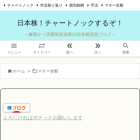
チャートノック
市況振り返り
個別銘柄
手法
マネー全般

自己紹介
お問い合わせ
Twitter
Feedly
RSS
日本株！チャートノックするぞ！
～兼業かつ雰囲気投資家の日本株投資ブログ～





メニュー
サイドバー
前へ
次へ
検索

ホーム
>

マネー全般
よろしければポチっとお願いします