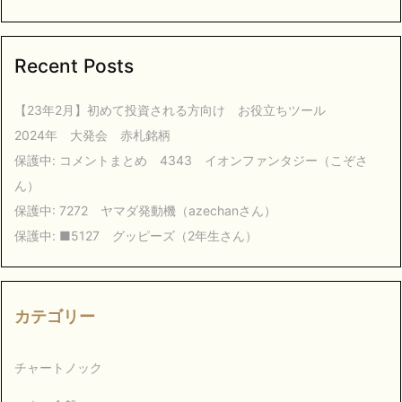
Recent Posts
【23年2月】初めて投資される方向け お役立ちツール
2024年 大発会 赤札銘柄
保護中: コメントまとめ 4343 イオンファンタジー（こぞさ
ん）
保護中: 7272 ヤマダ発動機（azechanさん）
保護中: ■5127 グッピーズ（2年生さん）
カテゴリー
チャートノック