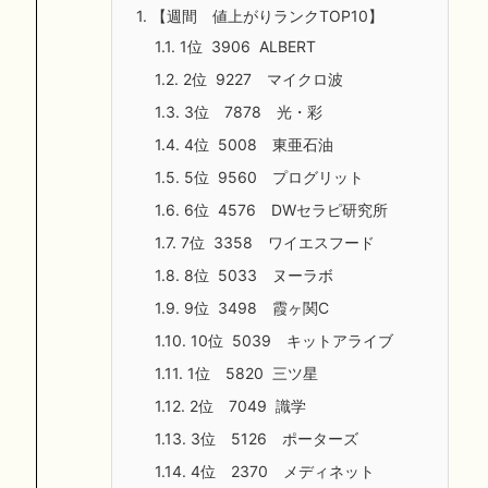
1.
【週間 値上がりランクTOP10】
1.1.
1位 3906 ALBERT
1.2.
2位 9227 マイクロ波
1.3.
3位 7878 光・彩
1.4.
4位 5008 東亜石油
1.5.
5位 9560 プログリット
1.6.
6位 4576 DWセラピ研究所
1.7.
7位 3358 ワイエスフード
1.8.
8位 5033 ヌーラボ
1.9.
9位 3498 霞ヶ関C
1.10.
10位 5039 キットアライブ
1.11.
1位 5820 三ツ星
1.12.
2位 7049 識学
1.13.
3位 5126 ポーターズ
1.14.
4位 2370 メディネット