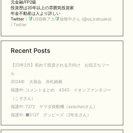
元金融/FP2級
投資歴は20年以上の雰囲気投資家
年金不動産は人より詳しい
Twitter：
US@株アカ
放牧中さん (@us_kabuaka)
/ Twitter
Recent Posts
【23年2月】初めて投資される方向け お役立ちツー
ル
2024年 大発会 赤札銘柄
保護中: コメントまとめ 4343 イオンファンタジー
（こぞさん）
保護中: 7272 ヤマダ発動機（azechanさん）
保護中: ■5127 グッピーズ（2年生さん）