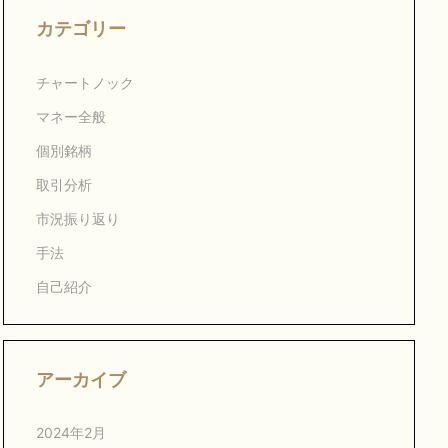
カテゴリー
チャートノック
マネー全般
個別銘柄
取引分析
市況振り返り
手法
自己紹介
アーカイブ
2024年2月