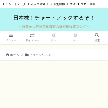
チャートノック
市況振り返り
個別銘柄
手法
マネー全般

自己紹介
お問い合わせ
Twitter
Feedly
RSS
日本株！チャートノックするぞ！
～兼業かつ雰囲気投資家の日本株投資ブログ～





メニュー
サイドバー
前へ
次へ
検索

ホーム
>

リターンリスク