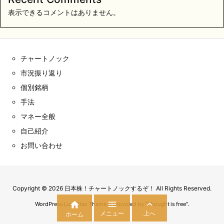
表示できるコメントはありません。
チャートノック
市況振り返り
個別銘柄
手法
マネー全般
自己紹介
お問い合わせ
Copyright ©
2026
日本株！チャートノックするぞ！
All Rights Reserved.



WordPress Luxeritas Theme is provided by "
Thought is free
".
メニュー
上へ
ホーム