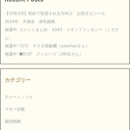
【23年2月】初めて投資される方向け お役立ちツール
2024年 大発会 赤札銘柄
保護中: コメントまとめ 4343 イオンファンタジー（こぞさ
ん）
保護中: 7272 ヤマダ発動機（azechanさん）
保護中: ■5127 グッピーズ（2年生さん）
カテゴリー
チャートノック
マネー全般
個別銘柄