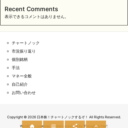
Recent Comments
表示できるコメントはありません。
チャートノック
市況振り返り
個別銘柄
手法
マネー全般
自己紹介
お問い合わせ
Copyright ©
2026
日本株！チャートノックするぞ！
All Rights Reserved.




WordPress Luxeritas Theme is provided by "
Thought is free
".