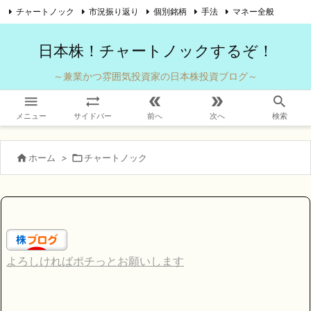
チャートノック
市況振り返り
個別銘柄
手法
マネー全般

自己紹介
お問い合わせ
Twitter
Feedly
RSS
日本株！チャートノックするぞ！
～兼業かつ雰囲気投資家の日本株投資ブログ～





メニュー
サイドバー
前へ
次へ
検索

ホーム
>

チャートノック
よろしければポチっとお願いします