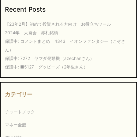
Recent Posts
【23年2月】初めて投資される方向け お役立ちツール
2024年 大発会 赤札銘柄
保護中: コメントまとめ 4343 イオンファンタジー（こぞさ
ん）
保護中: 7272 ヤマダ発動機（azechanさん）
保護中: ■5127 グッピーズ（2年生さん）
カテゴリー
チャートノック
マネー全般