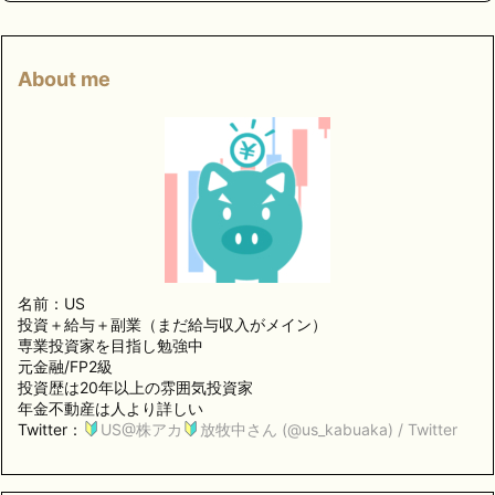
About me
名前：US
投資＋給与＋副業（まだ給与収入がメイン）
専業投資家を目指し勉強中
元金融/FP2級
投資歴は20年以上の雰囲気投資家
年金不動産は人より詳しい
Twitter：
US@株アカ
放牧中さん (@us_kabuaka) / Twitter