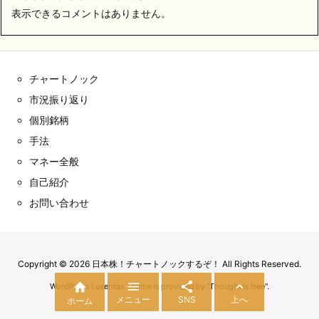
表示できるコメントはありません。
チャートノック
市況振り返り
個別銘柄
手法
マネー全般
自己紹介
お問い合わせ
Copyright ©
2026
日本株！チャートノックするぞ！
All Rights Reserved.




WordPress Luxeritas Theme is provided by "
Thought is free
".
メニュー
SNS
上へ
ホーム