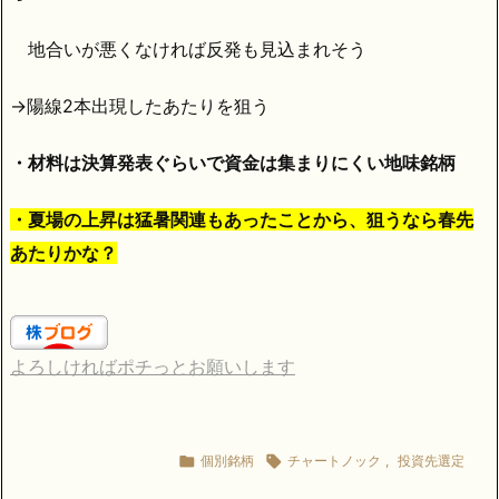
地合いが悪くなければ反発も見込まれそう
→陽線2本出現したあたりを狙う
・材料は決算発表ぐらいで資金は集まりにくい地味銘柄
・夏場の上昇は猛暑関連もあったことから、狙うなら春先
あたりかな？
よろしければポチっとお願いします

個別銘柄

チャートノック
,
投資先選定