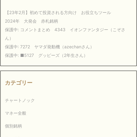
【23年2月】初めて投資される方向け お役立ちツール
2024年 大発会 赤札銘柄
保護中: コメントまとめ 4343 イオンファンタジー（こぞさ
ん）
保護中: 7272 ヤマダ発動機（azechanさん）
保護中: ■5127 グッピーズ（2年生さん）
カテゴリー
チャートノック
マネー全般
個別銘柄