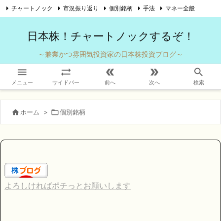
チャートノック
市況振り返り
個別銘柄
手法
マネー全般

自己紹介
お問い合わせ
Twitter
Feedly
RSS
日本株！チャートノックするぞ！
～兼業かつ雰囲気投資家の日本株投資ブログ～





メニュー
サイドバー
前へ
次へ
検索

ホーム
>

個別銘柄
よろしければポチっとお願いします