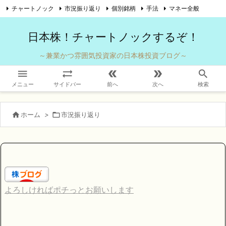
チャートノック
市況振り返り
個別銘柄
手法
マネー全般

自己紹介
お問い合わせ
Twitter
Feedly
RSS
日本株！チャートノックするぞ！
～兼業かつ雰囲気投資家の日本株投資ブログ～





メニュー
サイドバー
前へ
次へ
検索

ホーム
>

市況振り返り
よろしければポチっとお願いします