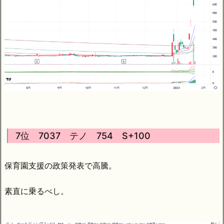
7位 7037 テノ 754 S+100
保育園支援の政策発表で高騰。
素直に乗るべし。