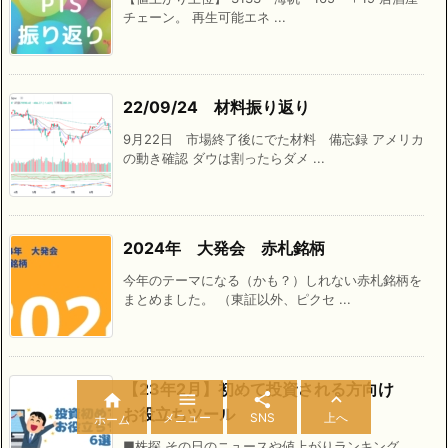
チェーン。 再生可能エネ ...
22/09/24 材料振り返り
9月22日 市場終了後にでた材料 備忘録 アメリカ
の動き確認 ダウは割ったらダメ ...
2024年 大発会 赤札銘柄
今年のテーマになる（かも？）しれない赤札銘柄を
まとめました。 （東証以外、ピクセ ...
【23年2月】初めて投資される方向け




お役立ちツール
メニュー
SNS
上へ
ホーム
■株探 その日のニュースや値上がりランキング、