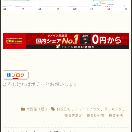
よろしければポチっとお願いします

市況振り返り

お役立ち
,
チャートノック
,
ランキング
,
投資先選定
,
投資初心者
,
投資手法