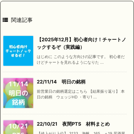

関連記事
【2025年12月】初心者向け！チャートノ
ックするぞ（実践編）
はじめに このような方向けの記事です。 初心者だ
けどチャートを見れるようになりた ...
22/11/14 明日の銘柄
前営業日の銘柄選定はこちら 【結果振り返り】 本
日の銘柄 ウェッジHD ・寄り1 ...
22/10/21 夜間PTS 材料まとめ
【値上がり上位】 3133 海帆 165 ＋19 居酒屋