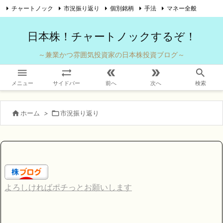
チャートノック
市況振り返り
個別銘柄
手法
マネー全般

自己紹介
お問い合わせ
Twitter
Feedly
RSS
日本株！チャートノックするぞ！
～兼業かつ雰囲気投資家の日本株投資ブログ～





メニュー
サイドバー
前へ
次へ
検索

ホーム
>

市況振り返り
よろしければポチっとお願いします