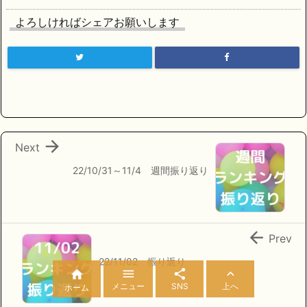
よろしければシェアお願いします

Next
22/10/31～11/4 週間振り返り

Prev
22/11/02 振り返り




メニュー
SNS
上へ
ホーム