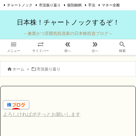
チャートノック
市況振り返り
個別銘柄
手法
マネー全般

自己紹介
お問い合わせ
Twitter
Feedly
RSS
日本株！チャートノックするぞ！
～兼業かつ雰囲気投資家の日本株投資ブログ～





メニュー
サイドバー
前へ
次へ
検索

ホーム
>

市況振り返り
よろしければポチっとお願いします