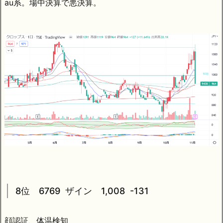
au系。場中決算で悪決算。
8位 6769 ザイン 1,008 -131
顔認証、体温検知