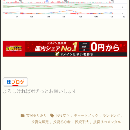
よろしければポチっとお願いします

市況振り返り

お役立ち
,
チャートノック
,
ランキング
,
投資先選定
,
投資初心者
,
投資手法
,
損切りのメンタル