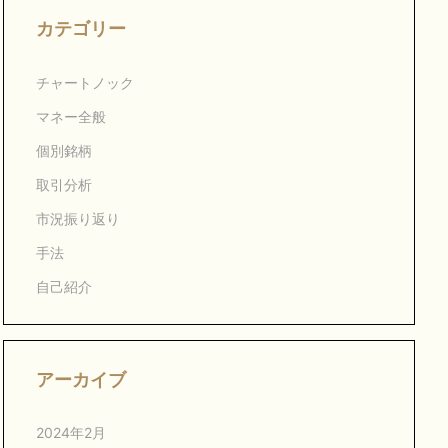
カテゴリー
チャートノック
マネー全般
個別銘柄
取引分析
市況振り返り
手法
自己紹介
アーカイブ
2024年2月