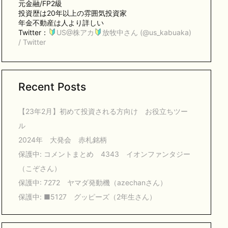
元金融/FP2級
投資歴は20年以上の雰囲気投資家
年金不動産は人より詳しい
Twitter：
US@株アカ
放牧中さん (@us_kabuaka)
/ Twitter
Recent Posts
【23年2月】初めて投資される方向け お役立ちツー
ル
2024年 大発会 赤札銘柄
保護中: コメントまとめ 4343 イオンファンタジー
（こぞさん）
保護中: 7272 ヤマダ発動機（azechanさん）
保護中: ■5127 グッピーズ（2年生さん）