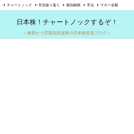
チャートノック
市況振り返り
個別銘柄
手法
マネー全般

自己紹介
お問い合わせ
Twitter
Feedly
RSS
日本株！チャートノックするぞ！
～兼業かつ雰囲気投資家の日本株投資ブログ～