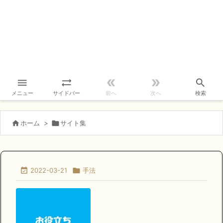





メニュー
サイドバー
前へ
次へ
検索

ホーム
>

サイト集

2022-03-21

手法