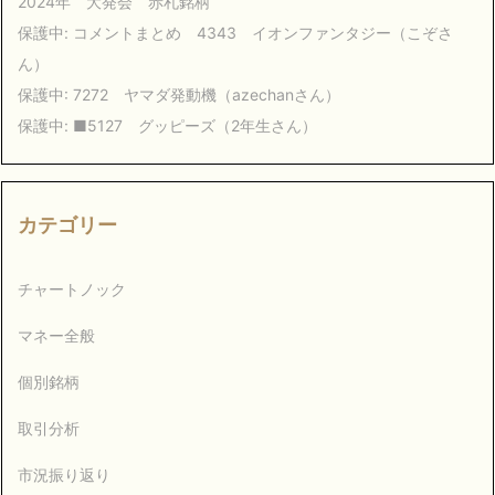
2024年 大発会 赤札銘柄
保護中: コメントまとめ 4343 イオンファンタジー（こぞさ
ん）
保護中: 7272 ヤマダ発動機（azechanさん）
保護中: ■5127 グッピーズ（2年生さん）
カテゴリー
チャートノック
マネー全般
個別銘柄
取引分析
市況振り返り