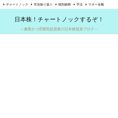
チャートノック
市況振り返り
個別銘柄
手法
マネー全般

自己紹介
お問い合わせ
Twitter
Feedly
RSS
日本株！チャートノックするぞ！
～兼業かつ雰囲気投資家の日本株投資ブログ～