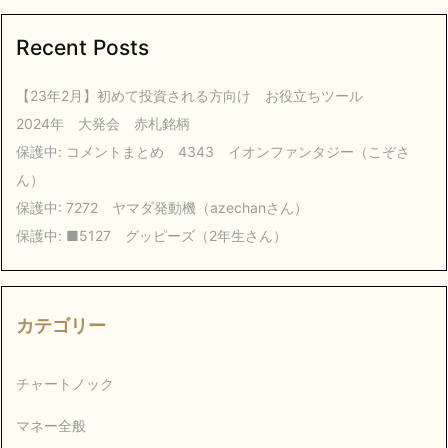
Recent Posts
【23年2月】初めて投資される方向け お役立ちツール
2024年 大発会 赤札銘柄
保護中: コメントまとめ 4343 イオンファンタジー（こぞさ
ん）
保護中: 7272 ヤマダ発動機（azechanさん）
保護中: ■5127 グッピーズ（2年生さん）
カテゴリー
チャートノック
マネー全般