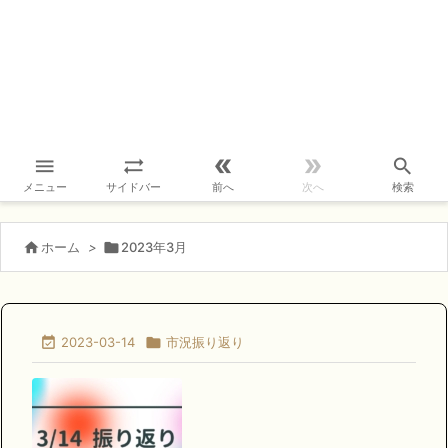





メニュー
サイドバー
前へ
次へ
検索

ホーム
>

2023年3月

2023-03-14

市況振り返り